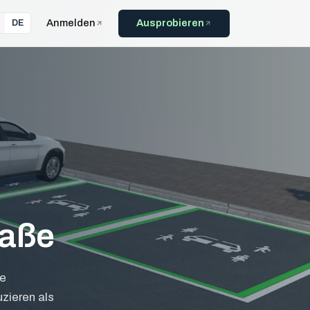
Anmelden
Ausprobieren
DE
raße
ne
zieren als