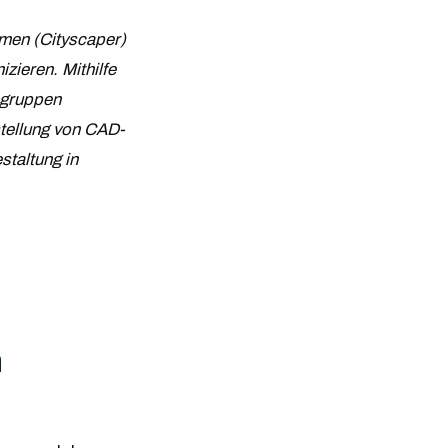
hmen (Cityscaper)
ieren. Mithilfe
ngruppen
stellung von CAD-
staltung in
n