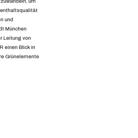
umzuwandeln, um
enthaltsqualität
en und
adt München
 Leitung von
R einen Blick in
ere Grünelemente