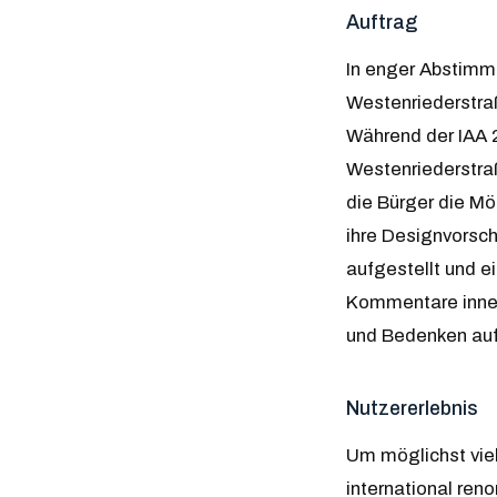
Auftrag
In enger Abstimm
Westenriederstraß
Während der IAA 2
Westenriederstraß
die Bürger die Mö
ihre Designvorsch
aufgestellt und e
Kommentare inner
und Bedenken auf
Nutzererlebnis
Um möglichst viel
international ren