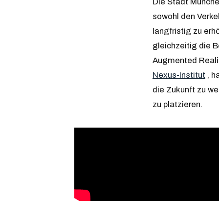
Die Stadt Münche
sowohl den Verkeh
langfristig zu er
gleichzeitig die 
Augmented Realit
Nexus-Institut
, h
die Zukunft zu w
zu platzieren.