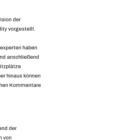
ision der
ty vorgestellt.
sexperten haben
 und anschließend
itzplätze
ber hinaus können
nchen Kommentare
end der
n von