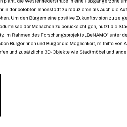
n plant, die Westenriederstraße in eine Fußgängerzone 
r in der belebten Innenstadt zu reduzieren als auch die Auf
höhen. Um den Bürgern eine positive Zukunftsvision zu zeig
Bedürfnisse der Menschen zu berücksichtigen, nutzt die St
y. Im Rahmen des Forschungsprojekts „BeNAMO“ unter der
aben Bürgerinnen und Bürger die Möglichkeit, mithilfe von A
erfen und zusätzliche 3D-Objekte wie Stadtmöbel und and