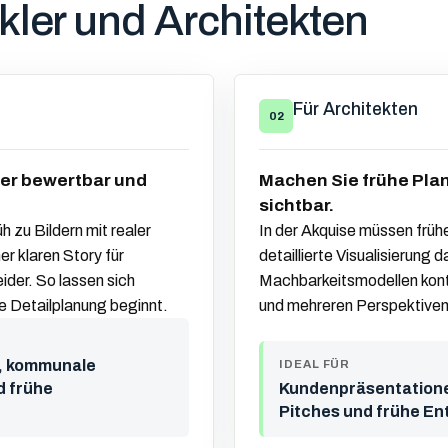
kler und Architekten
Für Architekten
02
er bewertbar und
Machen Sie frühe Pl
sichtbar.
h zu Bildern mit realer
In der Akquise müssen frühe
r klaren Story für
detaillierte Visualisierung 
der. So lassen sich
Machbarkeitsmodellen kontr
ie Detailplanung beginnt.
und mehreren Perspektiven
n, kommunale
IDEAL FÜR
d frühe
Kundenpräsentatione
Pitches und frühe E