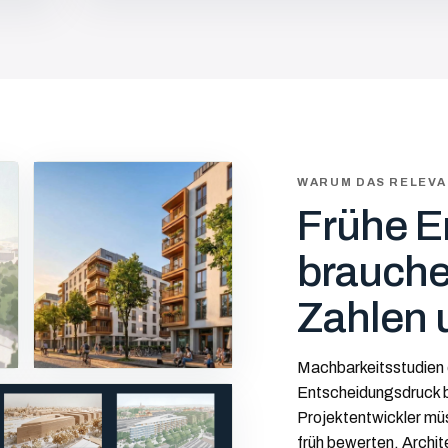
WARUM DAS RELEVA
Frühe E
brauche
Zahlen 
Machbarkeitsstudien 
Entscheidungsdruck b
Projektentwickler mü
früh bewerten. Archi