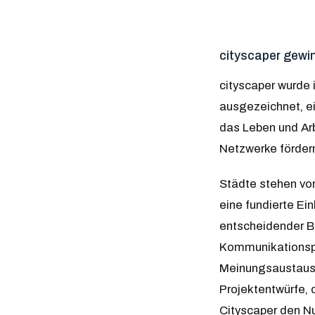
cityscaper gewin
cityscaper wurde 
ausgezeichnet, ei
das Leben und Arb
Netzwerke förder
Städte stehen vo
eine fundierte Ei
entscheidender Be
Kommunikationspla
Meinungsaustausch
Projektentwürfe, 
Cityscaper den Nu