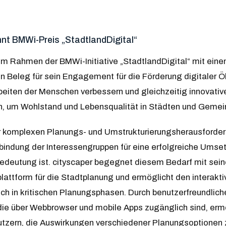
nt BMWi-Preis „StadtlandDigital“
im Rahmen der BMWi-Initiative „StadtlandDigital“ mit ein
n Beleg für sein Engagement für die Förderung digitaler 
eiten der Menschen verbessern und gleichzeitig innovative
n, um Wohlstand und Lebensqualität in Städten und Gemein
r komplexen Planungs- und Umstrukturierungsherausforder
nbindung der Interessengruppen für eine erfolgreiche Umse
deutung ist. cityscaper begegnet diesem Bedarf mit seine
ttform für die Stadtplanung und ermöglicht den interakti
 in kritischen Planungsphasen. Durch benutzerfreundliche 
die über Webbrowser und mobile Apps zugänglich sind, erm
tzern, die Auswirkungen verschiedener Planungsoptionen z