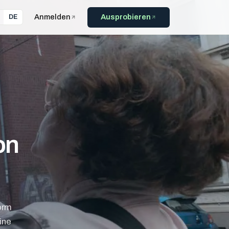
Anmelden
Ausprobieren
DE
on
form
ine