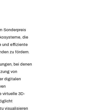
em Sonderpreis
Ökosysteme, die
 und effiziente
den zu fördern.
ungen, bei denen
tzung von
r digitalen
ven
virtuelle 3D-
öglicht
u visualisieren